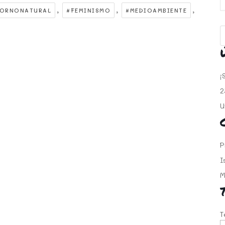
,
,
,
TORNONATURAL
#FEMINISMO
#MEDIOAMBIENTE
¡
2
U
P
I
M
T