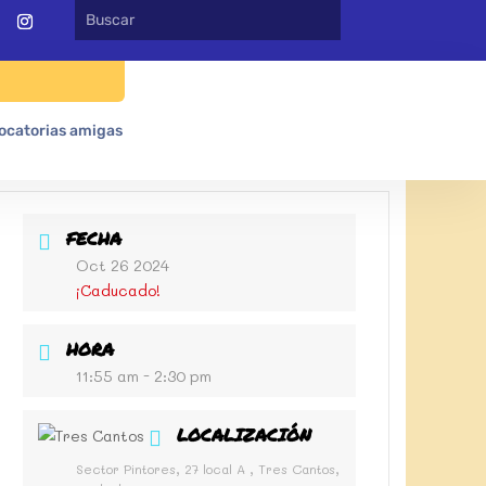
ocatorias amigas
FECHA
Oct 26 2024
¡Caducado!
HORA
11:55 am - 2:30 pm
LOCALIZACIÓN
Sector Pintores, 27 local A , Tres Cantos,