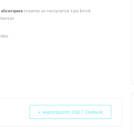
 alcorques
traeros un recipiente tipo brick
plantar
idas
+ exportación iCal / Outlook