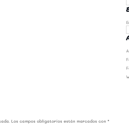
E
A
F
F
W
cada.
Los campos obligatorios están marcados con
*