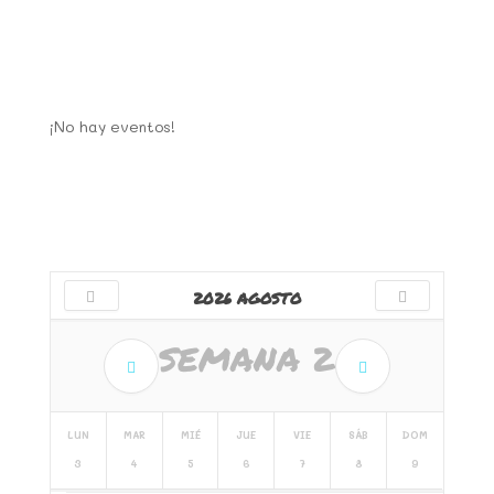
¡No hay eventos!
2026 AGOSTO
SEMANA
2
LUN
MAR
MIÉ
JUE
VIE
SÁB
DOM
3
4
5
6
7
8
9