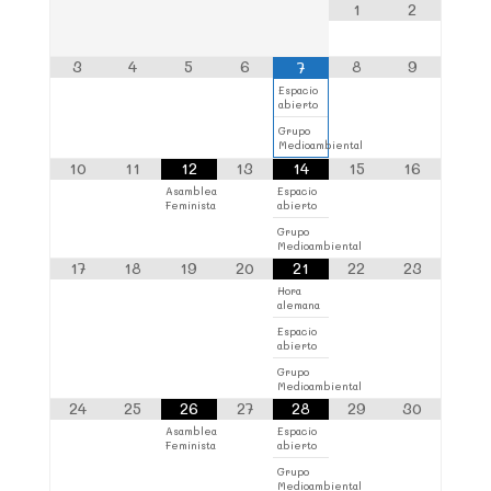
1
2
3
4
5
6
8
9
7
Espacio
abierto
Grupo
Medioambiental
10
11
12
13
14
15
16
Asamblea
Espacio
Feminista
abierto
Grupo
Medioambiental
17
18
19
20
21
22
23
Hora
alemana
Espacio
abierto
Grupo
Medioambiental
24
25
26
27
28
29
30
Asamblea
Espacio
Feminista
abierto
Grupo
Medioambiental