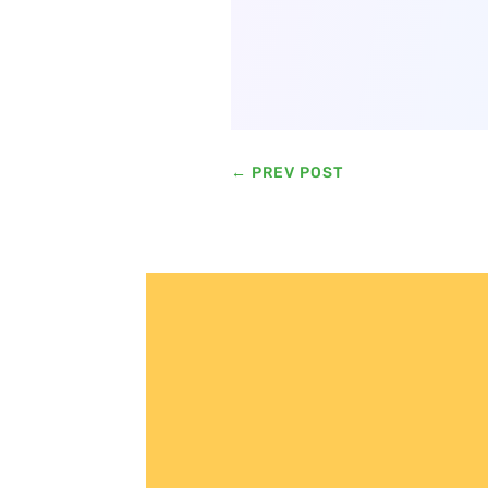
←
PREV POST