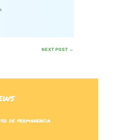
a
NEXT POST
→
ews
iso de permanencia