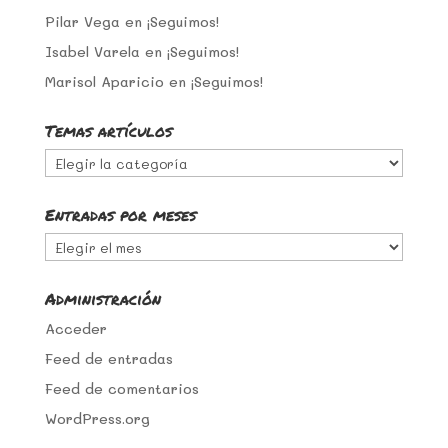
Pilar Vega
en
¡Seguimos!
Isabel Varela
en
¡Seguimos!
Marisol Aparicio
en
¡Seguimos!
Temas artículos
Temas
artículos
Entradas por meses
Entradas
por
meses
Administración
Acceder
Feed de entradas
Feed de comentarios
WordPress.org