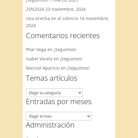
25N2024
23 noviembre, 2024
Una brecha en el silencio
14 noviembre,
2024
Comentarios recientes
Pilar Vega
en
¡Seguimos!
Isabel Varela
en
¡Seguimos!
Marisol Aparicio
en
¡Seguimos!
Temas artículos
Temas
artículos
Entradas por meses
Entradas
por
Administración
meses