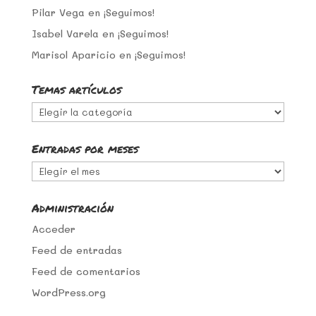
Pilar Vega
en
¡Seguimos!
Isabel Varela
en
¡Seguimos!
Marisol Aparicio
en
¡Seguimos!
Temas artículos
Temas
artículos
Entradas por meses
Entradas
por
meses
Administración
Acceder
Feed de entradas
Feed de comentarios
WordPress.org