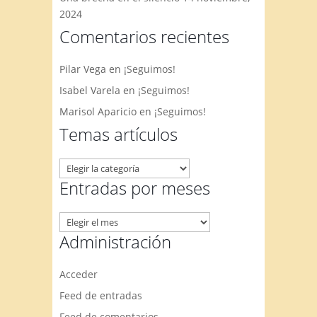
2024
Comentarios recientes
Pilar Vega
en
¡Seguimos!
Isabel Varela
en
¡Seguimos!
Marisol Aparicio
en
¡Seguimos!
Temas artículos
Temas
artículos
Entradas por meses
Entradas
por
Administración
meses
Acceder
Feed de entradas
Feed de comentarios