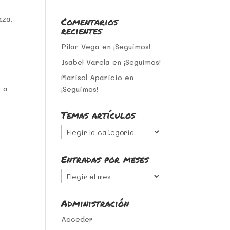
aza.
Comentarios
recientes
Pilar Vega
en
¡Seguimos!
Isabel Varela
en
¡Seguimos!
Marisol Aparicio
en
s a
¡Seguimos!
Temas artículos
Temas
artículos
Entradas por meses
Entradas
por
meses
Administración
Acceder