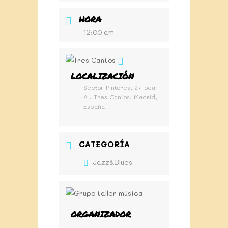
HORA
12:00 am
LOCALIZACIÓN
Sector Pintores, 27 local
A , Tres Cantos, Madrid,
España
CATEGORÍA
Jazz&Blues
ORGANIZADOR