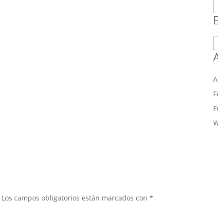
T
a
E
p
m
A
F
F
W
Los campos obligatorios están marcados con
*