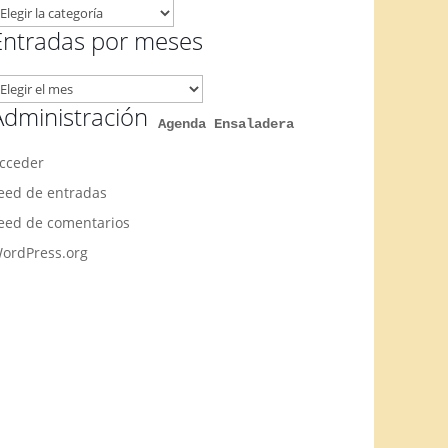
emas
rtículos
Entradas por meses
ntradas
or
Administración
Agenda Ensaladera
eses
cceder
eed de entradas
eed de comentarios
ordPress.org