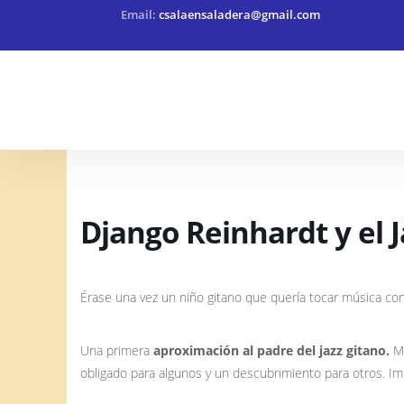
Email:
csalaensaladera@gmail.com
Django Reinhardt y el
Érase una vez un niño gitano que quería tocar música con 
Una primera
aproximación al padre del jazz gitano.
M
obligado para algunos y un descubrimiento para otros. Imp