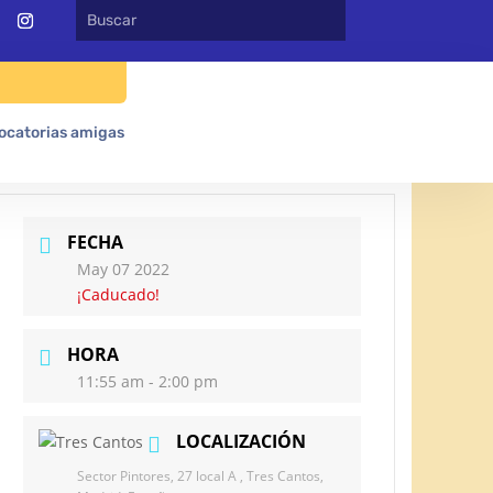
ocatorias amigas
FECHA
May 07 2022
¡Caducado!
HORA
11:55 am - 2:00 pm
LOCALIZACIÓN
Sector Pintores, 27 local A , Tres Cantos,