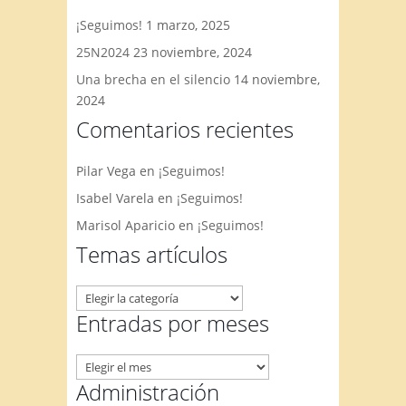
¡Seguimos!
1 marzo, 2025
25N2024
23 noviembre, 2024
Una brecha en el silencio
14 noviembre,
2024
Comentarios recientes
Pilar Vega
en
¡Seguimos!
Isabel Varela
en
¡Seguimos!
Marisol Aparicio
en
¡Seguimos!
Temas artículos
Temas
artículos
Entradas por meses
Entradas
por
Administración
meses