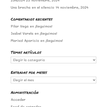
25N2024
23 noviembre, 2024
Una brecha en el silencio
14 noviembre, 2024
Comentarios recientes
Pilar Vega
en
¡Seguimos!
Isabel Varela
en
¡Seguimos!
Marisol Aparicio
en
¡Seguimos!
Temas artículos
Temas
artículos
Entradas por meses
Entradas
por
meses
Administración
Acceder
Feed de entradas