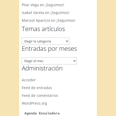
Pilar Vega
en
¡Seguimos!
Isabel Varela
en
¡Seguimos!
Marisol Aparicio
en
¡Seguimos!
Temas artículos
Temas
artículos
Entradas por meses
Entradas
por
Administración
meses
Acceder
Feed de entradas
Feed de comentarios
WordPress.org
Agenda Ensaladera