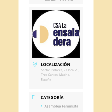
LOCALIZACIÓN
Sector Pintores, 27 local A ,
Tres Cantos, Madrid,
España
CATEGORÍA
Asamblea Feminista