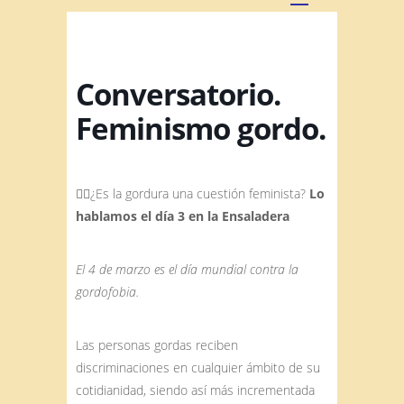
Conversatorio.
Feminismo gordo.
👆🏽¿Es la gordura una cuestión feminista?
Lo
hablamos el día 3 en la Ensaladera
El 4 de marzo es el día mundial contra la
gordofobia.
Las personas gordas reciben
discriminaciones en cualquier ámbito de su
cotidianidad, siendo así más incrementada