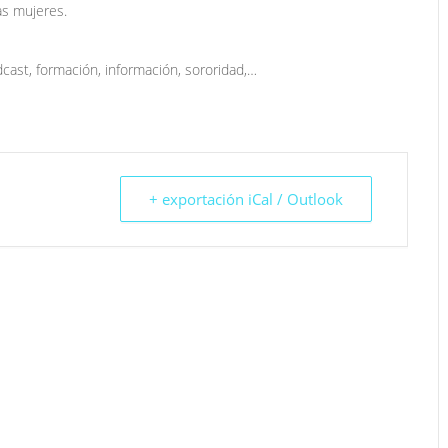
as mujeres.
cast, formación, información, sororidad,…
+ exportación iCal / Outlook