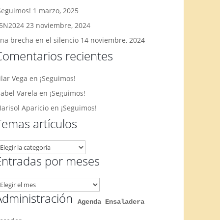
Seguimos!
1 marzo, 2025
5N2024
23 noviembre, 2024
na brecha en el silencio
14 noviembre, 2024
Comentarios recientes
ilar Vega
en
¡Seguimos!
sabel Varela
en
¡Seguimos!
arisol Aparicio
en
¡Seguimos!
Temas artículos
emas
rtículos
Entradas por meses
ntradas
or
Administración
Agenda Ensaladera
eses