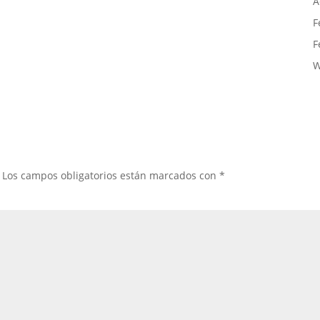
A
F
F
W
Los campos obligatorios están marcados con
*