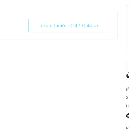
+ exportación iCal / Outlook
¡
2
U
P