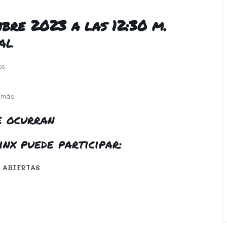
mbre 2023 a las 12:30 m.
al
s.
 más
e ocurran
inx puede participar:
on ABIERTAS