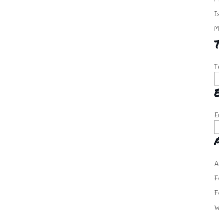
I
M
T
E
A
F
F
W