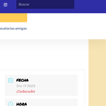
ocatorias amigas
FECHA
Dic 17 2023
¡Caducado!
HORA