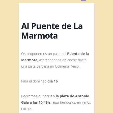
Al Puente de La
Marmota
Os proponemos un paseo al
Puente de la
Marmota
, acercándonos en coche hasta
una pista cercana en Colmenar Viejo.
Para el domingo
día 15
.
Podremos quedar
en la plaza de Antonio
Gala a las 10.45h
, repartiéndonos en varios
coches.