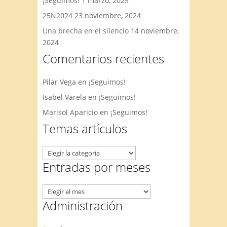
¡Seguimos!
1 marzo, 2025
25N2024
23 noviembre, 2024
Una brecha en el silencio
14 noviembre,
2024
Comentarios recientes
Pilar Vega
en
¡Seguimos!
Isabel Varela
en
¡Seguimos!
Marisol Aparicio
en
¡Seguimos!
Temas artículos
Temas
artículos
Entradas por meses
Entradas
por
Administración
meses