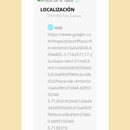
LOCALIZACIÓN
J75P+RQ Tres Cantos
WEB
https://www.google.co
m/maps/place/Plaza+d
e+Antonio+Gala/@40.6
094403,-3.7162577,17.2
5z/data=!4m12!1m6!3
m5!1s0xd43d505f55e0
52f:0x6f65ff969c6ca9b
d!2sPlaza+de+Antonio
+Gala!8m2!3d40.60951
92!4d-
3.7130319!3m4!1s0xd4
3d505f55e052f:0x6f65f
f969c6ca9bd!8m2!3d4
0.6095192!4d-
3.7130319