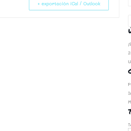
+ exportación iCal / Outlook
¡
2
U
P
I
M
T