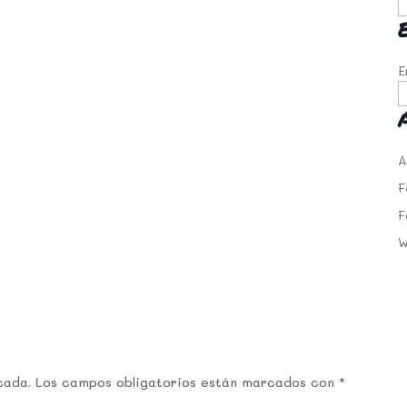
E
A
F
F
W
cada.
Los campos obligatorios están marcados con
*