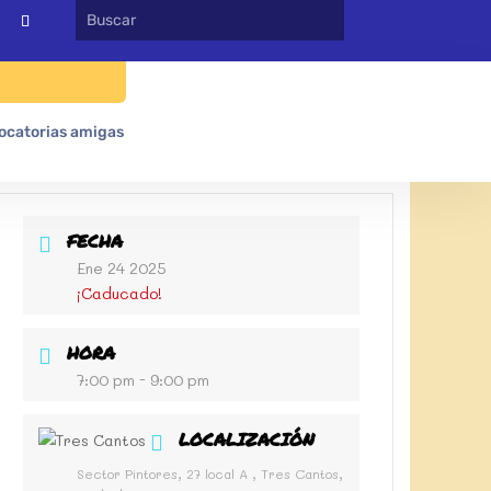
ocatorias amigas
FECHA
Ene 24 2025
¡Caducado!
HORA
7:00 pm - 9:00 pm
LOCALIZACIÓN
Sector Pintores, 27 local A , Tres Cantos,