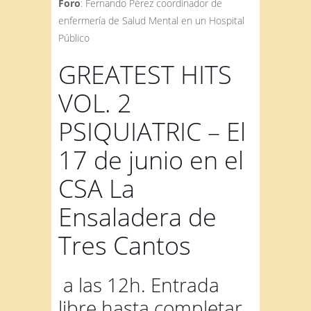
Foro
: Fernando Pérez coordinador de
enfermería de Salud Mental en un Hospital
Público
GREATEST HITS
VOL. 2
PSIQUIATRIC – El
17 de junio en el
CSA La
Ensaladera de
Tres Cantos
a las 12h. Entrada
libre hasta completar