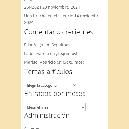
25N2024
23 noviembre, 2024
Una brecha en el silencio
14 noviembre,
2024
Comentarios recientes
Pilar Vega
en
¡Seguimos!
Isabel Varela
en
¡Seguimos!
Marisol Aparicio
en
¡Seguimos!
Temas artículos
Temas
artículos
Entradas por meses
Entradas
por
Administración
meses
Acceder