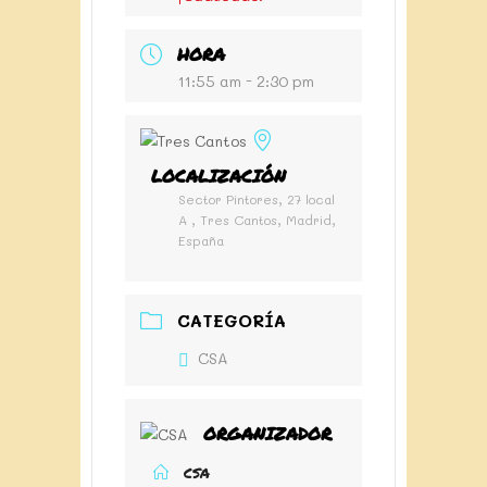
HORA
11:55 am - 2:30 pm
LOCALIZACIÓN
Sector Pintores, 27 local
A , Tres Cantos, Madrid,
España
CATEGORÍA
CSA
ORGANIZADOR
CSA