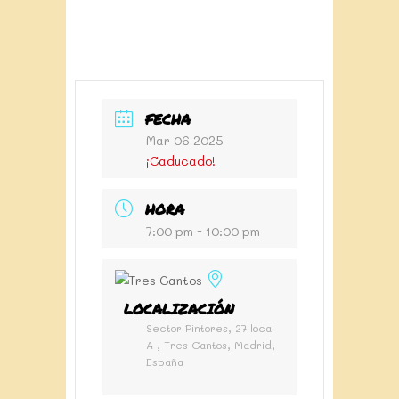
FECHA
Mar 06 2025
¡Caducado!
HORA
7:00 pm - 10:00 pm
LOCALIZACIÓN
Sector Pintores, 27 local
A , Tres Cantos, Madrid,
España