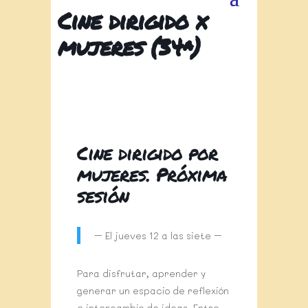
Cine dirigido x
mujeres (34ª)
Cine dirigido por
mujeres. Próxima
sesión
– El jueves 12 a las siete –
Para disfrutar, aprender y
generar un espacio de reflexión
e intercambio de ideas. Entre