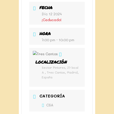
FECHA
Dic 12 2024
¡Caducado!
HORA
7:00 pm - 10:00 pm
LOCALIZACIÓN
Sector Pintores, 27 local
A , Tres Cantos, Madrid,
España
CATEGORÍA
CSA