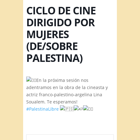
CICLO DE CINE
DIRIGIDO POR
MUJERES
(DE/SOBRE
PALESTINA)
En la próxima sesión nos
adentramos en la obra de la cineasta y
actriz franco-palestino-argelina Lina
Soualem. Te esperamos!
#PalestinaLibre