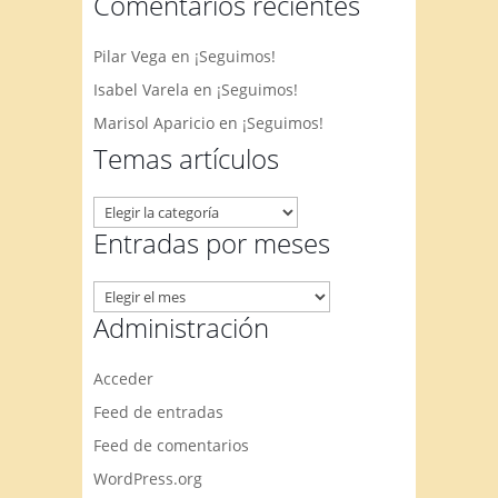
Comentarios recientes
Pilar Vega
en
¡Seguimos!
Isabel Varela
en
¡Seguimos!
Marisol Aparicio
en
¡Seguimos!
Temas artículos
Temas
artículos
Entradas por meses
Entradas
por
Administración
meses
Acceder
Feed de entradas
Feed de comentarios
WordPress.org