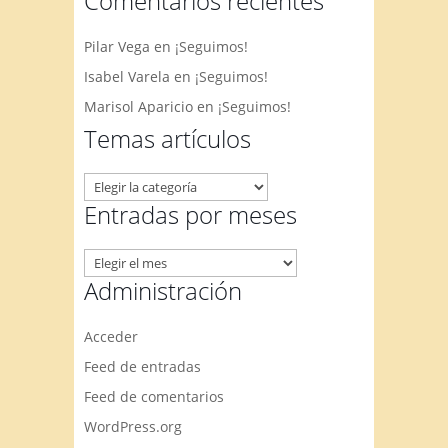
Comentarios recientes
Pilar Vega
en
¡Seguimos!
Isabel Varela
en
¡Seguimos!
Marisol Aparicio
en
¡Seguimos!
Temas artículos
Temas
artículos
Entradas por meses
Entradas
por
Administración
meses
Acceder
Feed de entradas
Feed de comentarios
WordPress.org