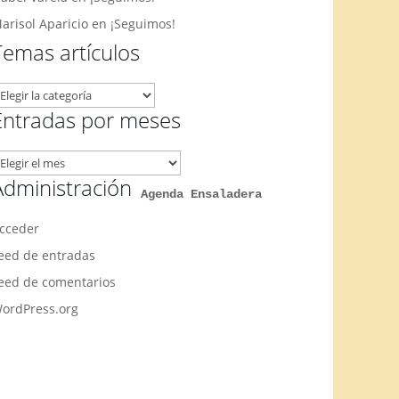
arisol Aparicio
en
¡Seguimos!
Temas artículos
emas
rtículos
Entradas por meses
ntradas
or
Administración
Agenda Ensaladera
eses
cceder
eed de entradas
eed de comentarios
ordPress.org