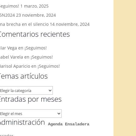
Seguimos!
1 marzo, 2025
5N2024
23 noviembre, 2024
na brecha en el silencio
14 noviembre, 2024
Comentarios recientes
ilar Vega
en
¡Seguimos!
sabel Varela
en
¡Seguimos!
arisol Aparicio
en
¡Seguimos!
Temas artículos
emas
rtículos
Entradas por meses
ntradas
or
Administración
Agenda Ensaladera
eses
cceder