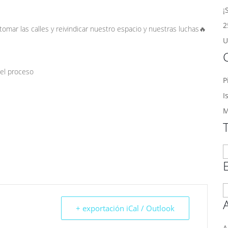
¡
2
tomar las calles y reivindicar nuestro espacio y nuestras luchas🔥
U
del proceso
P
I
M
T
a
E
p
+ exportación iCal / Outlook
m
A