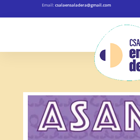
Email:
csalaensaladera@gmail.com