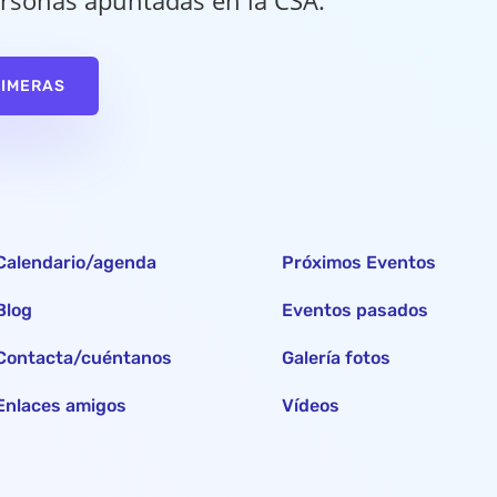
rsonas apuntadas en la CSA.
RIMERAS
Calendario/agenda
Próximos Eventos
Blog
Eventos pasados
Contacta/cuéntanos
Galería fotos
Enlaces amigos
Vídeos